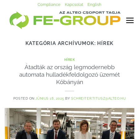
Skip
Compliance
Kapcsolat
English
to
content
KATEGÓRIA ARCHÍVUMOK:
HÍREK
HÍREK
Átadták az ország legmodernebb
automata hulladékfeldolgozó üzemét
Kőbányán
POSTED ON
JÚNIUS 18, 2025
BY
SCHREITER.TITUSZ@ALTEO.HU