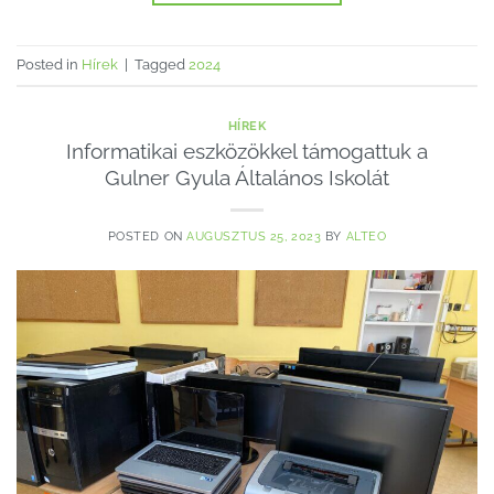
Posted in
Hírek
|
Tagged
2024
HÍREK
Informatikai eszközökkel támogattuk a
Gulner Gyula Általános Iskolát
POSTED ON
AUGUSZTUS 25, 2023
BY
ALTEO