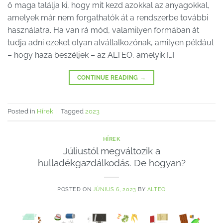
ő maga találja ki, hogy mit kezd azokkal az anyagokkal,
amelyek már nem forgathatók át a rendszerbe további
használatra. Ha van rá mód, valamilyen formában át
tudja adni ezeket olyan alvállalkozónak, amilyen például
– hogy haza beszéljek – az ALTEO, amelyik […]
CONTINUE READING
→
Posted in
Hírek
|
Tagged
2023
HÍREK
Júliustól megváltozik a
hulladékgazdálkodás. De hogyan?
POSTED ON
JÚNIUS 6, 2023
BY
ALTEO