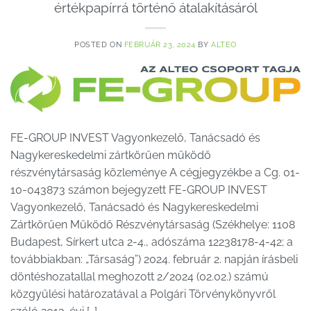
értékpapírrá történő átalakításáról
POSTED ON
FEBRUÁR 23, 2024
BY
ALTEO
FE-GROUP INVEST Vagyonkezelő, Tanácsadó és
Nagykereskedelmi zártkörűen működő
részvénytársaság közleménye A cégjegyzékbe a Cg. 01-
10-043873 számon bejegyzett FE-GROUP INVEST
Vagyonkezelő, Tanácsadó és Nagykereskedelmi
Zártkörűen Működő Részvénytársaság (Székhelye: 1108
Budapest, Sírkert utca 2-4., adószáma 12238178-4-42; a
továbbiakban: „Társaság”) 2024. február 2. napján írásbeli
döntéshozatallal meghozott 2/2024 (02.02.) számú
közgyűlési határozatával a Polgári Törvénykönyvről