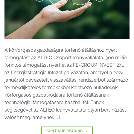
A körforgásos gazdaságra történő átálláshoz nyert
támogatást az ALTEO Csoport leányvállalata. 300 millió
forintos támogatást nyert el az FE-GROUP INVEST Zrt.
az Energiastratégia Intézet pályázatán, amelyet a 2024
januártól bevezetett visszaváltási rendszerből származó
termékdíjköteles termékekből keletkező hulladékok
körforgásos gazdálkodásra történő átállásának
technológiai támogatására használ fel. Ennek
segítségével az ALTEO leányvállalata olyan beruházást
valósít meg, amelynek […]
CONTINUE READING
→