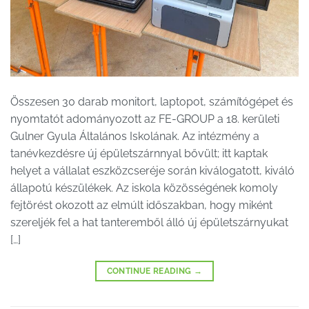
Összesen 30 darab monitort, laptopot, számítógépet és
nyomtatót adományozott az FE-GROUP a 18. kerületi
Gulner Gyula Általános Iskolának. Az intézmény a
tanévkezdésre új épületszárnnyal bővült; itt kaptak
helyet a vállalat eszközcseréje során kiválogatott, kiváló
állapotú készülékek. Az iskola közösségének komoly
fejtörést okozott az elmúlt időszakban, hogy miként
szereljék fel a hat tanteremből álló új épületszárnyukat
[…]
CONTINUE READING
→