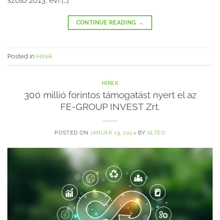
szóló 2013. évi […]
CONTINUE READING
→
Posted in
Hírek
HÍREK
300 millió forintos támogatást nyert el az
FE-GROUP INVEST Zrt.
POSTED ON
JANUÁR 19, 2024
BY
ALTEO