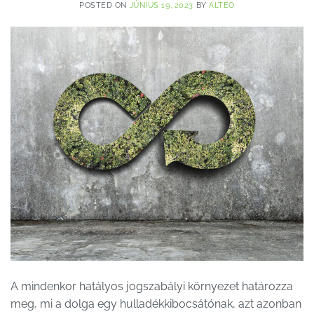
POSTED ON
JÚNIUS 19, 2023
BY
ALTEO
A mindenkor hatályos jogszabályi környezet határozza
meg, mi a dolga egy hulladékkibocsátónak, azt azonban