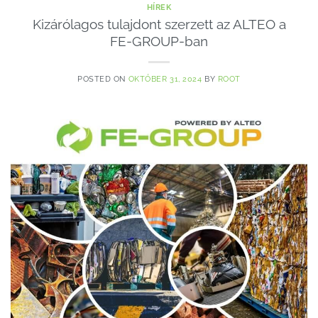
HÍREK
Kizárólagos tulajdont szerzett az ALTEO a
FE-GROUP-ban
POSTED ON
OKTÓBER 31, 2024
BY
ROOT