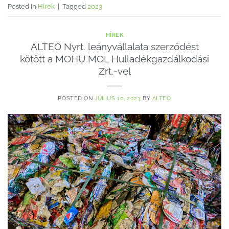
Posted in
Hírek
|
Tagged
2023
HÍREK
ALTEO Nyrt. leányvállalata szerződést
kötött a MOHU MOL Hulladékgazdálkodási
Zrt.-vel
POSTED ON
JÚLIUS 10, 2023
BY
ALTEO