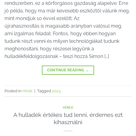
rendszerben, ez a körforgásos gazdaság alapelve. Erre
jó példa, hogy ma már kevesebb eszköztől válunk meg,
mint mondjuk 10 évvel ezelőtt. Az
újrahasznosítás is magasabb arányban valósul meg,
ami izgalmas feladat. Fontos, hogy ebben hogyan
tudunk részt venni és milyen technológiákat tudunk
meghonosítani, hogy részesei legyünk a
hulladékfeldolgozásnak – teszi hozzá Simon […]
CONTINUE READING
→
Posted in
Hírek
|
Tagged
2023
HÍREK
A hulladék értékes tud lenni, érdemes ezt
kihasználni