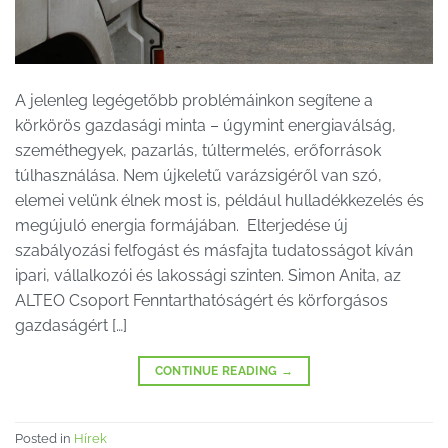
A jelenleg legégetőbb problémáinkon segítene a
körkörös gazdasági minta – úgymint energiaválság,
szeméthegyek, pazarlás, túltermelés, erőforrások
túlhasználása. Nem újkeletű varázsigéről van szó,
elemei velünk élnek most is, például hulladékkezelés és
megújuló energia formájában. Elterjedése új
szabályozási felfogást és másfajta tudatosságot kíván
ipari, vállalkozói és lakossági szinten. Simon Anita, az
ALTEO Csoport Fenntarthatóságért és körforgásos
gazdaságért […]
CONTINUE READING
→
Posted in
Hírek