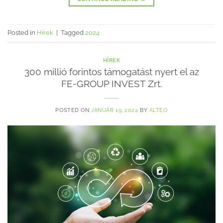
Posted in
Hírek
|
Tagged
2024
HÍREK
300 millió forintos támogatást nyert el az
FE-GROUP INVEST Zrt.
POSTED ON
JANUÁR 19, 2024
BY
ALTEO