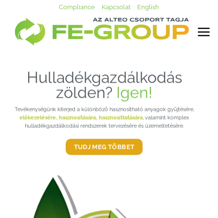
Skip
Compliance
Kapcsolat
English
to
content
Rávilá
lladékgazdálkodás
zölden?
Igen!
k kiterjed a különböző hasznosítható anyagok gyűjtésére,
e, hasznosítására, hasznosíttatására
, valamint komplex
azdálkodási rendszerek tervezésére és üzemeltetésére.
TUDJ MEG TÖBBET