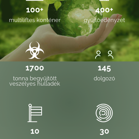
100+
400+
multiliftes konténer
gyűjtőedényzet
1700
145
tonna begyűjtött
dolgozó
veszélyes hulladék
10
30