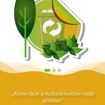
„Átmentjük a hulladékokban rejlő
értéket”