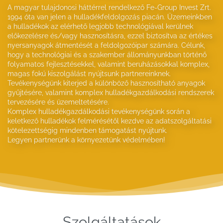
A magyar tulajdonosi háttérrel rendelkező Fe-Group Invest Zrt.
1994 óta van jelen a hulladékfeldolgozás piacán. Üzemeinkben
a hulladékok az elérhető legjobb technológiával kerülnek
előkezelésre és/vagy hasznosításra, ezzel biztosítva az értékes
nyersanyagok átmentését a feldolgozóipar számára. Célunk,
hogy a technológiai és a szakember állományunkban történő
folyamatos fejlesztésekkel, valamint beruházásokkal komplex,
magas fokú kiszolgálást nyújtsunk partnereinknek.
Tevékenységünk kiterjed a különböző hasznosítható anyagok
gyűjtésére, valamint komplex hulladékgazdálkodási rendszerek
tervezésére és üzemeltetésére.
Komplex hulladékgazdálkodási tevékenységünk során a
keletkező hulladékok felmérésétől kezdve az adatszolgáltatási
kötelezettségig mindenben támogatást nyújtunk.
Legyen partnerünk a környezetünk védelmében!
Szolgáltatások