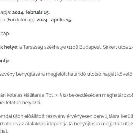
napja:
2024. február 15.
pja (Fordulónap):
2024. április 15.
 nap.
k helye
: a Társaság székhelye (1108 Budapest, Sírkert utca 2-
ntja:
részvény benyújtására megjelölt határidő utolsó napját köve
án köteles kiállítani a Tpt. 7. § (2) bekezdésében meghatározott
l letétbe helyezni.
ai úton előállított részvény érvényesen benyújtásra került,
árható és az átalakítás időpontja (a benyújtásra megjelölt u
hat.