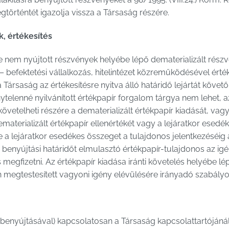
gtörténtét igazolja vissza a Társaság részére.
, értékesítés
nem nyújtott részvények helyébe lépő dematerializált részvé
 befektetési vállalkozás, hitelintézet közreműködésével értéke
ársaság az értékesítésre nyitva álló határidő lejártát követ
vénytelenné nyilvánított értékpapír forgalom tárgya nem lehet,
vetelheti részére a dematerializált értékpapír kiadását, vagy
ematerializált értékpapír ellenértékét vagy a lejáratkor esedék
tve a lejáratkor esedékes összeget a tulajdonos jelentkezéséig 
. A benyújtási határidőt elmulasztó értékpapír-tulajdonos az i
s megfizetni. Az értékpapír kiadása iránti követelés helyébe l
n megtestesített vagyoni igény elévülésére irányadó szabály
(benyújtásával) kapcsolatosan a Társaság kapcsolattartójánál