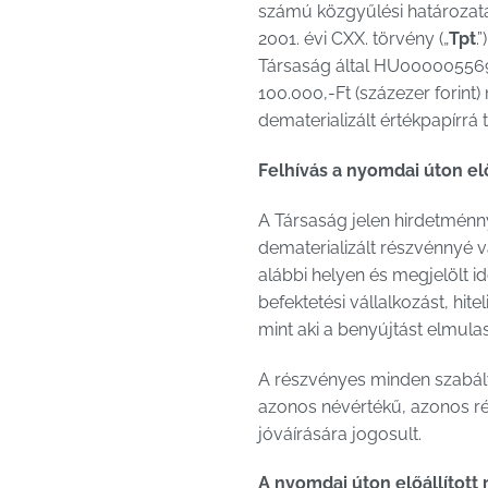
számú közgyűlési határozatáv
2001. évi CXX. törvény („
Tpt
.
Társaság által HU0000055694I
100.000,-Ft (százezer forint)
dematerializált értékpapírrá t
Felhívás a nyomdai úton el
A Társaság jelen hirdetménny
dematerializált részvénnyé v
alábbi helyen és megjelölt i
befektetési vállalkozást, hit
mint aki a benyújtást elmulas
A részvényes minden szabály
azonos névértékű, azonos ré
jóváírására jogosult.
A nyomdai úton előállított 