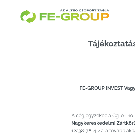
Skip
to
content
Tájékoztatá
FE-GROUP INVEST Vagyo
A cégjegyzékbe a Cg. 01-1
Nagykereskedelmi Zártkö
12238178-4-42; a továbbiakba