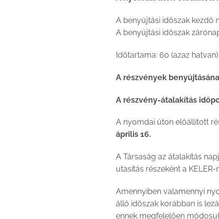
A benyújtási időszak kezdő 
A benyújtási időszak záróna
Időtartama: 60 (azaz hatvan)
A részvények benyújtásána
A részvény-átalakítás időpo
A nyomdai úton előállított 
április 16.
A Társaság az átalakítás napj
utasítás részeként a KELER-né
Amennyiben valamennyi nyomd
álló időszak korábban is lez
ennek megfelelően módosul