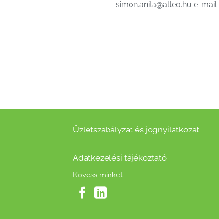
simon.anita@alteo.hu e-mail 
Üzletszabályzat és jognyilatkozat
Adatkezelési tájékoztató
Kövess minket