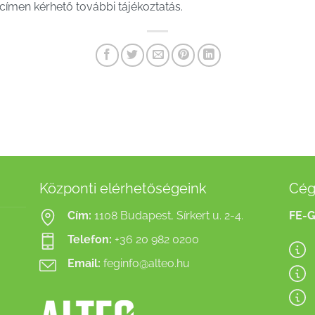
címen kérhető további tájékoztatás.
Központi elérhetőségeink
Cég
Cím:
1108 Budapest, Sírkert u. 2-4.
FE-G
Telefon:
+36 20 982 0200
Email:
feginfo@alteo.hu