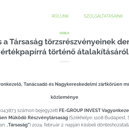
RÓLUNK
SZOLGÁLTATÁSAINK
HÍREK
s a Társaság törzsrészvényeinek dem
értékpapírrá történő átalakításáról
nkezelő, Tanácsadó és Nagykereskedelmi zártkörűen m
közleménye
0-043873 számon bejegyzett
FE-GROUP INVEST Vagyonkezel
rűen Működő Részvénytársaság
(Székhelye: 1108 Budapest, 
n: „
Társaság”
) 2024. február 2. napján írásbeli döntéshozatal