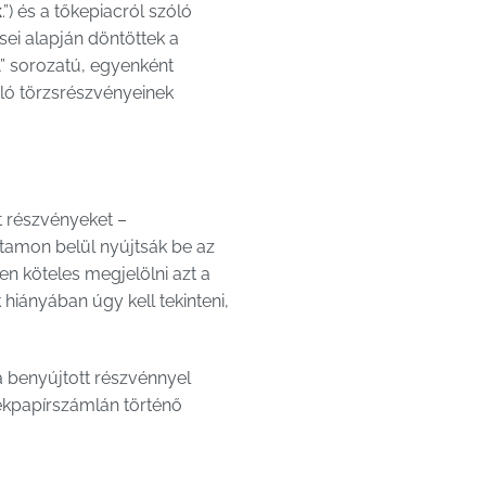
k
.”) és a tőkepiacról szóló
ei alapján döntöttek a
A” sorozatú, egyenként
zóló törzsrészvényeinek
t részvényeket –
rtamon belül nyújtsák be az
en köteles megjelölni azt a
 hiányában úgy kell tekinteni,
a benyújtott részvénnyel
ékpapírszámlán történő