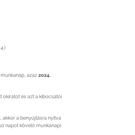
4.)
tő munkanap, azaz
2024.
 okiratot és azt a kibocsátói
 akkor a benyújtásra nyitva
tolsó napot követő munkanap)