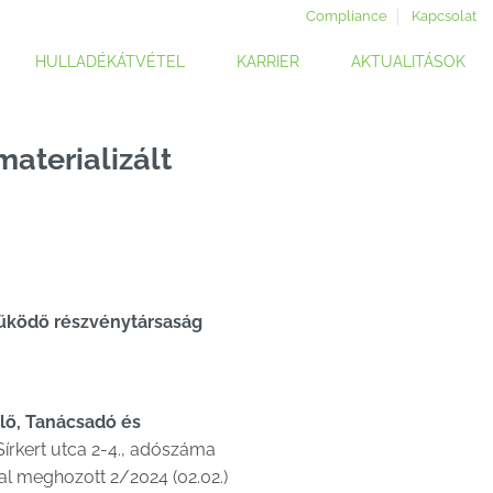
Compliance
Kapcsolat
HULLADÉKÁTVÉTEL
KARRIER
AKTUALITÁSOK
aterializált
űködő részvénytársaság
ő, Tanácsadó és
Sírkert utca 2-4., adószáma
lal meghozott 2/2024 (02.02.)