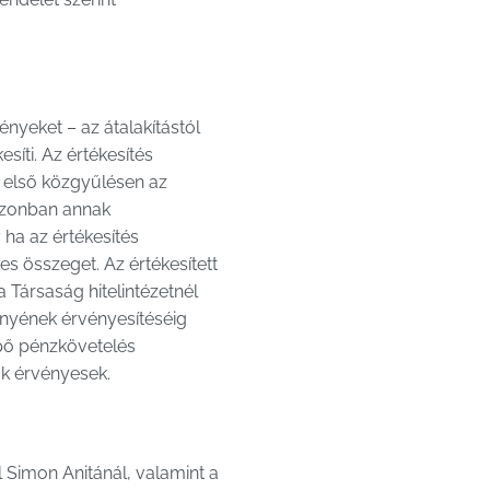
nyeket – az átalakítástól
síti. Az értékesítés
ő első közgyűlésen az
 azonban annak
 ha az értékesítés
es összeget. Az értékesített
a Társaság hitelintézetnél
gényének érvényesítéséig
épő pénzkövetelés
ok érvényesek.
 Simon Anitánál, valamint a