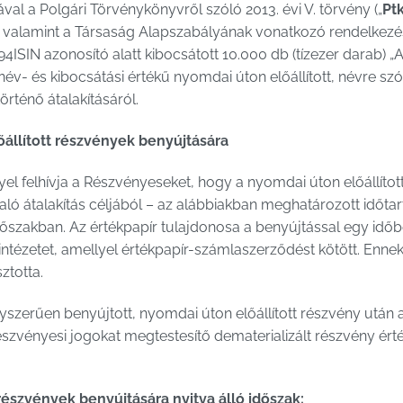
al a Polgári Törvénykönyvről szóló 2013. évi V. törvény („
Pt
”) valamint a Társaság Alapszabályának vonatkozó rendelkezés
SIN azonosító alatt kibocsátott 10.000 db (tízezer darab) „
 név- és kibocsátási értékű nyomdai úton előállított, névre s
örténő átalakításáról.
őállított részvények benyújtására
el felhívja a Részvényeseket, hogy a nyomdai úton előállítot
aló átalakítás céljából – az alábbiakban meghatározott időta
dőszakban. Az értékpapír tulajdonosa a benyújtással egy időb
elintézetet, amellyel értékpapír-számlaszerződést kötött. Ennek
ztotta.
szerűen benyújtott, nyomdai úton előállított részvény után 
szvényesi jogokat megtestesítő dematerializált részvény ért
részvények benyújtására nyitva álló időszak: