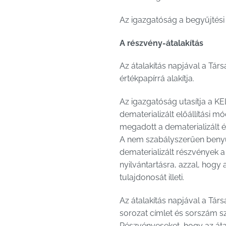
Az igazgatóság a begyűjtési 
A részvény-átalakítás
Az átalakítás napjával a Társ
értékpapírrá alakítja.
Az igazgatóság utasítja a KE
dematerializált előállítási m
megadott a dematerializált ér
A nem szabályszerűen benyúj
dematerializált részvények a
nyilvántartásra, azzal, hogy
tulajdonosát illeti.
Az átalakítás napjával a Tár
sorozat címlet és sorszám sz
Részvényeseket, hogy az átal