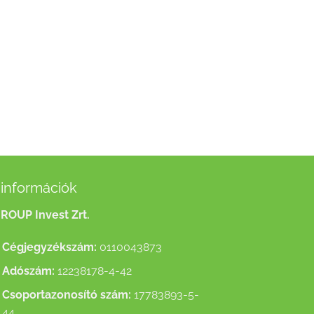
információk
ROUP Invest Zrt.
Cégjegyzékszám:
0110043873
Adószám:
12238178-4-42
Csoportazonosító szám:
17783893-5-
44