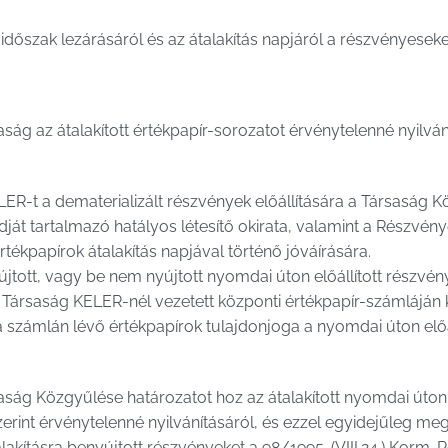
időszak lezárásáról és az átalakítás napjáról a részvényeseket
aság az átalakított értékpapír-sorozatot érvénytelenné nyilvání
LER-t a dematerializált részvények előállítására a Társaság 
ódját tartalmazó hatályos létesítő okirata, valamint a Részvény
tékpapírok átalakítás napjával történő jóváírására.
tott, vagy be nem nyújtott nyomdai úton előállított részvén
 Társaság KELER-nél vezetett központi értékpapír-számláján 
 a számlán lévő értékpapírok tulajdonjoga a nyomdai úton előál
saság Közgyűlése határozatot hoz az átalakított nyomdai úton e
erint érvénytelenné nyilvánításáról, és ezzel egyidejűleg me
akításra benyújtott részvényeket a 98/1995. (VIII.24.) Korm. R