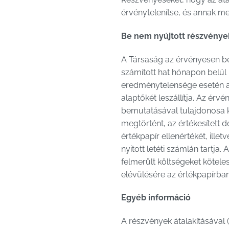
érvénytelenítse, és annak me
Be nem nyújtott részvények
A Társaság az érvényesen be 
számított hat hónapon belül –
eredménytelensége esetén a T
alaptőkét leszállítja. Az ér
bemutatásával tulajdonosa kö
megtörtént, az értékesített d
értékpapír ellenértékét, ille
nyitott letéti számlán tartja
felmerült költségeket kötele
elévülésére az értékpapírba
Egyéb információ
A részvények átalakításával 