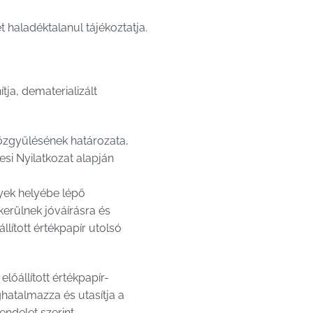
 haladéktalanul tájékoztatja.
tja, dematerializált
Közgyűlésének határozata,
esi Nyilatkozat alapján
yek helyébe lépő
kerülnek jóváírásra és
lított értékpapír utolsó
lőállított értékpapír-
ghatalmazza és utasítja a
endelet szerint