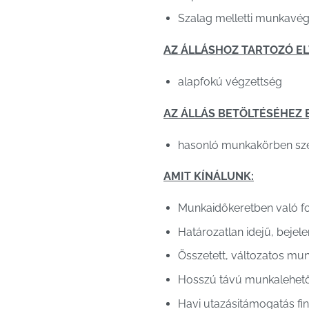
Szalag melletti munkavé
AZ ÁLLÁSHOZ TARTOZÓ E
alapfokú végzettség
AZ ÁLLÁS BETÖLTÉSÉHEZ 
hasonló munkakörben szer
AMIT KÍNÁLUNK:
Munkaidőkeretben való fo
Határozatlan idejű, bejel
Összetett, változatos mu
Hosszú távú munkalehet
Havi utazásitámogatás fi