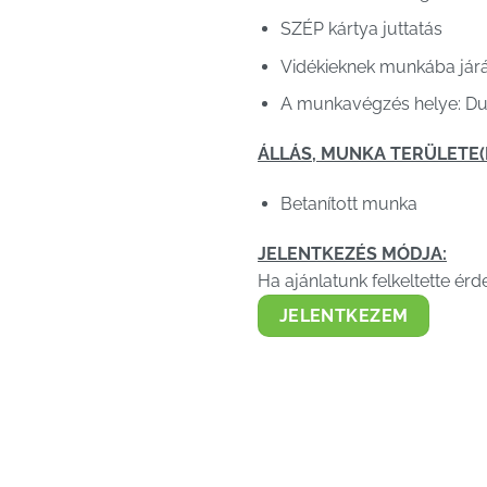
SZÉP kártya juttatás
Vidékieknek munkába járás
A munkavégzés helye: Dun
ÁLLÁS, MUNKA TERÜLETE(I
Betanított munka
JELENTKEZÉS MÓDJA:
Ha ajánlatunk felkeltette ér
JELENTKEZEM