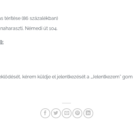
 térítése (86 százalékban)
aharaszti, Némedi út 104.
):
deklődését, kérem küldje el jelentkezését a „Jelentkezem” gomb