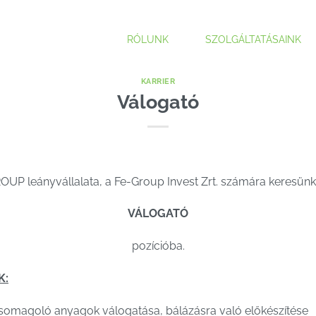
RÓLUNK
SZOLGÁLTATÁSAINK
KARRIER
Válogató
UP leányvállalata, a Fe-Group Invest Zrt. számára keresün
VÁLOGATÓ
pozícióba.
K:
i, csomagoló anyagok válogatása, bálázásra való előkészítése