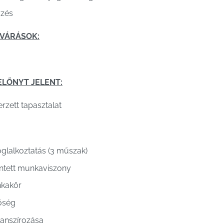
gzés
LVÁRÁSOK:
ELŐNYT JELENT:
zett tapasztalat
glalkoztatás (3 műszak)
entett munkaviszony
nkakör
őség
nanszírozása