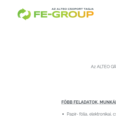
Skip
to
content
Az ALTEO GRO
FŐBB FELADATOK, MUNKÁ
Papír- fólia, elektronika