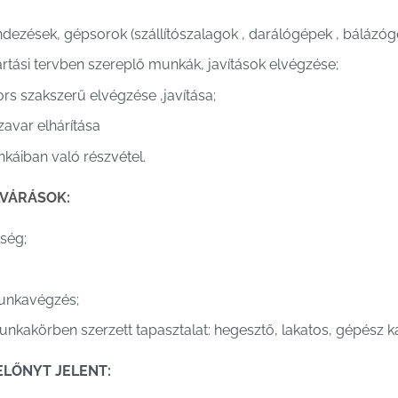
ezések, gépsorok (szállítószalagok , darálógépek , bálázógé
tartási tervben szereplő munkák, javítások elvégzése;
rs szakszerű elvégzése ,javítása;
var elhárítása
nkáiban való részvétel.
LVÁRÁSOK:
ség;
unkavégzés;
kakörben szerzett tapasztalat: hegesztő, lakatos, gépész ka
ELŐNYT JELENT: