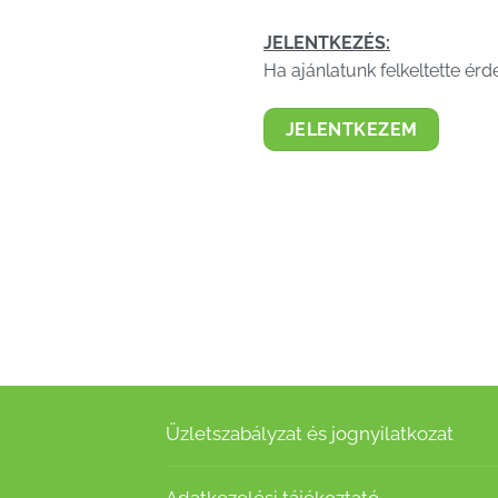
JELENTKEZÉS:
Ha ajánlatunk felkeltette ér
JELENTKEZEM
Üzletszabályzat és jognyilatkozat
Adatkezelési tájékoztató