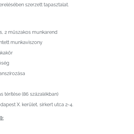
relésében szerzett tapasztalat.
és, 2 műszakos munkarend
entett munkaviszony
nkakör
őség
anszírozása
 térítése (86 százalékban)
pest X. kerület, sírkert utca 2-4.
):