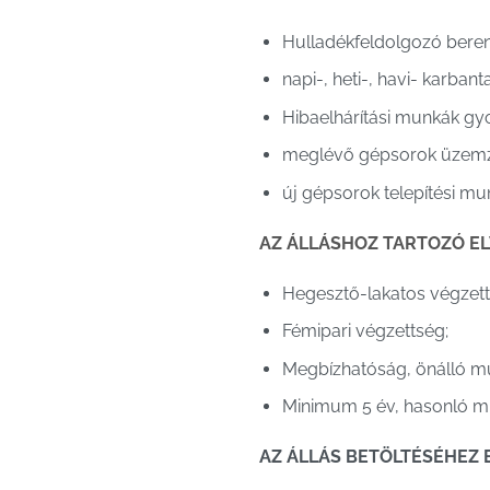
Hulladékfeldolgozó berend
napi-, heti-, havi- karban
Hibaelhárítási munkák gyo
meglévő gépsorok üzemza
új gépsorok telepítési mu
AZ ÁLLÁSHOZ TARTOZÓ E
Hegesztő-lakatos végzett
Fémipari végzettség;
Megbízhatóság, önálló m
Minimum 5 év, hasonló mun
AZ ÁLLÁS BETÖLTÉSÉHEZ 