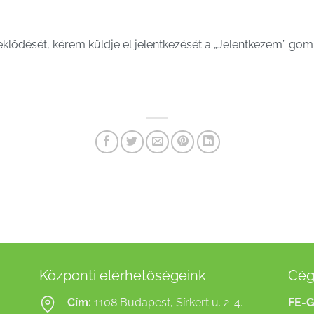
deklődését, kérem küldje el jelentkezését a „Jelentkezem” gomb
Központi elérhetőségeink
Cég
Cím:
1108 Budapest, Sírkert u. 2-4.
FE-G