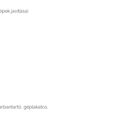
pek javítása)
rbantartó, géplakatos.