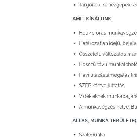
Targonca, nehézgépek sze
AMIT KÍNÁLUNK:
Heti 40 órás munkavégz
Határozatlan idejű, bejel
Összetett, változatos mu
Hosszú távú munkalehet
Havi utazástámogatás fin
SZÉP kártya juttatás
Vidékieknek munkába járás
A munkavégzés helye: Buda
ÁLLÁS, MUNKA TERÜLETE(I
Szakmunka