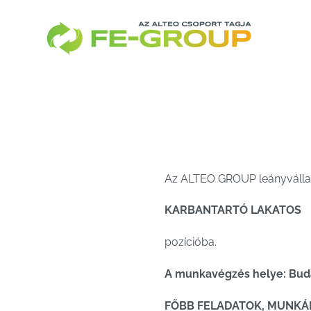
Skip
to
content
Az ALTEO GROUP leányvállal
KARBANTARTÓ LAKATOS
pozícióba.
A munkavégzés helye: Budape
FŐBB FELADATOK, MUNKÁ