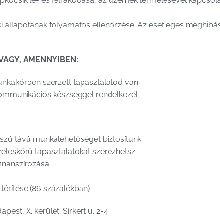
épkocsik le- és felrakodása, az üzemek termelésével kapcsola
ki állapotának folyamatos ellenőrzése. Az esetleges meghibá
 VAGY, AMENNYIBEN:
munkakörben szerzett tapasztalatod van
ommunikációs készséggel rendelkezel
hosszú távú munkalehetőséget biztosítunk
zéleskörű tapasztalatokat szerezhetsz
finanszírozása
térítése (86 százalékban)
pest, X. kerület; Sírkert u. 2-4.