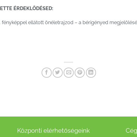
TETTE ÉRDEKLŐDÉSED:
fényképpel ellátott önéletrajzod – a bérigényed megjelöléséve
Központi elérhetőségeink
Cég