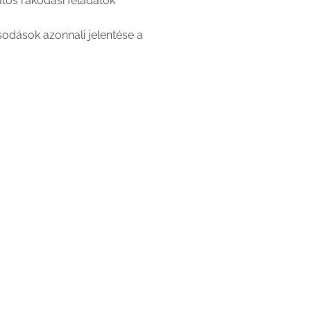
tos rakodási feladatok
sodások azonnali jelentése a