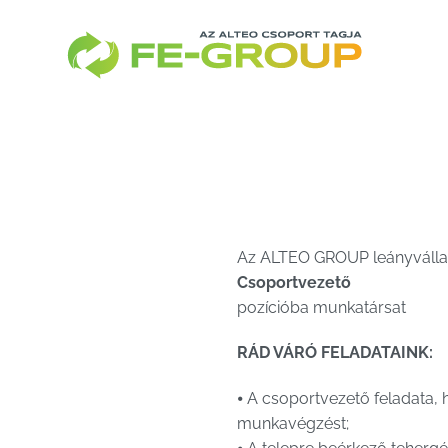
Skip
to
content
Az ALTEO GROUP leányvállal
Csoportvezető
pozícióba munkatársat
RÁD VÁRÓ FELADATAINK:
⦁ A csoportvezető feladata, 
munkavégzést;