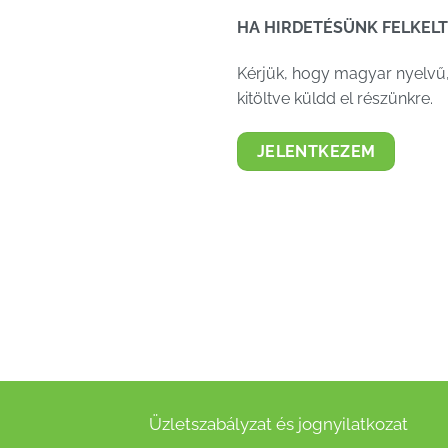
HA HIRDETÉSÜNK FELKEL
Kérjük, hogy magyar nyelvű, 
kitöltve küldd el részünkre.
JELENTKEZEM
Üzletszabályzat és jognyilatkozat