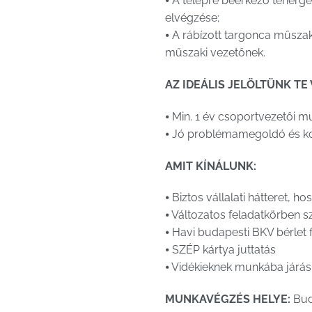
⦁ A telepre beérkező teherg
elvégzése;
⦁ A rábízott targonca műsza
műszaki vezetőnek.
AZ IDEÁLIS JELÖLTÜNK TE
⦁ Min. 1 év csoportvezetői 
⦁ Jó problémamegoldó és k
AMIT KÍNÁLUNK:
⦁ Biztos vállalati hátteret, 
⦁ Változatos feladatkörben s
⦁ Havi budapesti BKV bérlet 
⦁ SZÉP kártya juttatás
⦁ Vidékieknek munkába járás 
MUNKAVÉGZÉS HELYE:
Buda