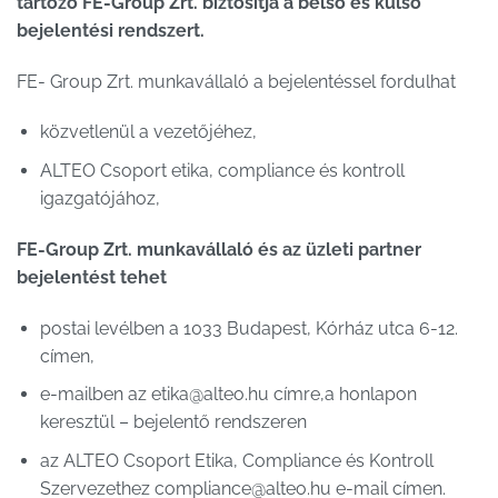
tartozó FE-Group Zrt. biztosítja a belső és külső
bejelentési rendszert.
FE- Group Zrt. munkavállaló a bejelentéssel fordulhat
közvetlenül a vezetőjéhez,
ALTEO Csoport etika, compliance és kontroll
igazgatójához,
FE-Group Zrt. munkavállaló és az üzleti partner
bejelentést tehet
postai levélben a 1033 Budapest, Kórház utca 6-12.
címen,
e-mailben az etika@alteo.hu címre,a honlapon
keresztül – bejelentő rendszeren
az ALTEO Csoport Etika, Compliance és Kontroll
Szervezethez compliance@alteo.hu e-mail címen.