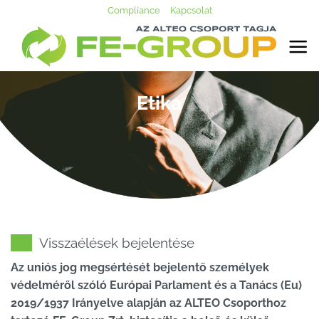
Skip
Compliance
Kapcsolat
to
content
Etika
Visszaélések bejelentése
Az uniós jog megsértését bejelentő személyek
védelméről szóló Európai Parlament és a Tanács (Eu)
2019/1937 Irányelve alapján az ALTEO Csoporthoz