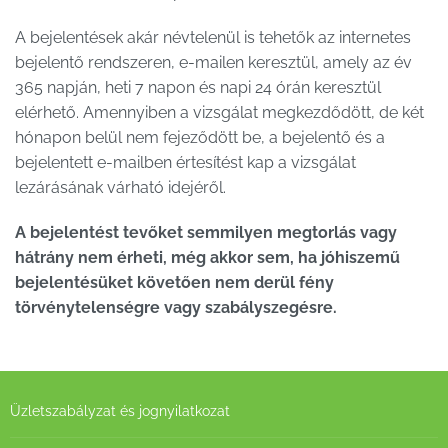
A bejelentések akár névtelenül is tehetők az internetes
bejelentő rendszeren, e-mailen keresztül, amely az év
365 napján, heti 7 napon és napi 24 órán keresztül
elérhető. Amennyiben a vizsgálat megkezdődött, de két
hónapon belül nem fejeződött be, a bejelentő és a
bejelentett e-mailben értesítést kap a vizsgálat
lezárásának várható idejéről.
A bejelentést tevőket semmilyen megtorlás vagy
hátrány nem érheti, még akkor sem, ha jóhiszemű
bejelentésüket követően nem derül fény
törvénytelenségre vagy szabályszegésre.
Üzletszabályzat és jognyilatkozat